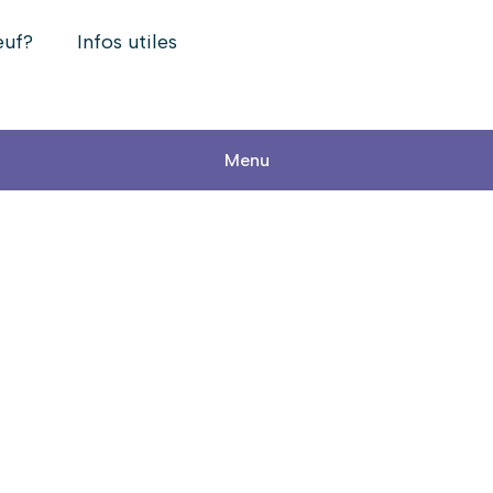
euf?
Infos utiles
Menu
DSON
Consulter le site web
Partager