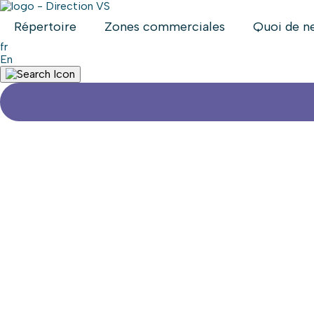
Répertoire
Zones commerciales
Quoi de n
fr
en
Retour aux commerces
THREE HEARTS HU