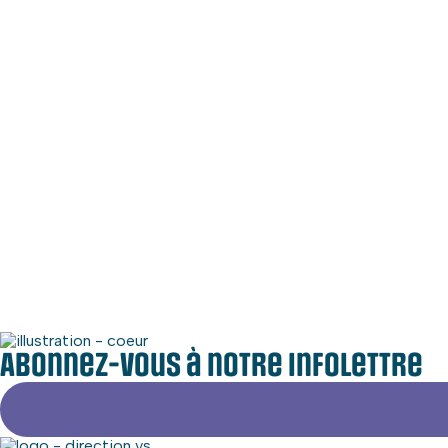
Coordonnées
Adresse
448, Rue Main
Hudson (Québec) J0P 1H0
Téléphone
450-458-4411
Médias sociaux
Zone commerciale
Abonnez-vous à notre infolettre