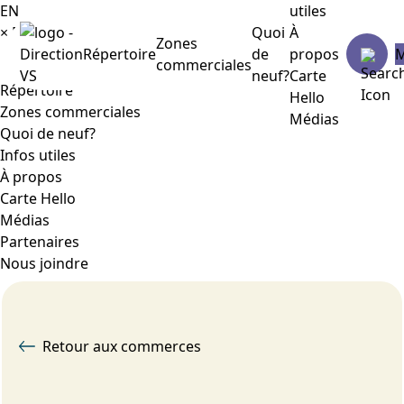
EN
utiles
×
Menu
Quoi
À
Zones
Répertoire
de
propos
commerciales
neuf?
Carte
Répertoire
Hello
Zones commerciales
Médias
Quoi de neuf?
Infos utiles
À propos
Carte Hello
Médias
Partenaires
Nous joindre
Retour aux commerces