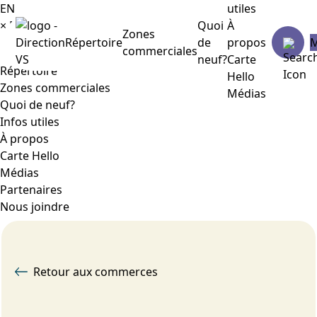
EN
utiles
×
Menu
Quoi
À
Zones
Répertoire
de
propos
commerciales
neuf?
Carte
Répertoire
Hello
Zones commerciales
Médias
Quoi de neuf?
Infos utiles
À propos
Carte Hello
Médias
Partenaires
Nous joindre
Retour aux commerces