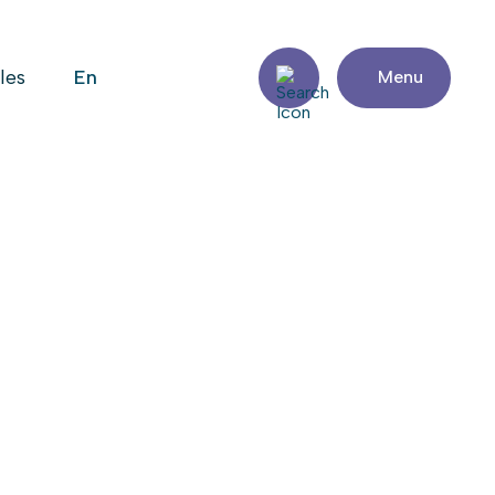
en
iles
Menu
Partager