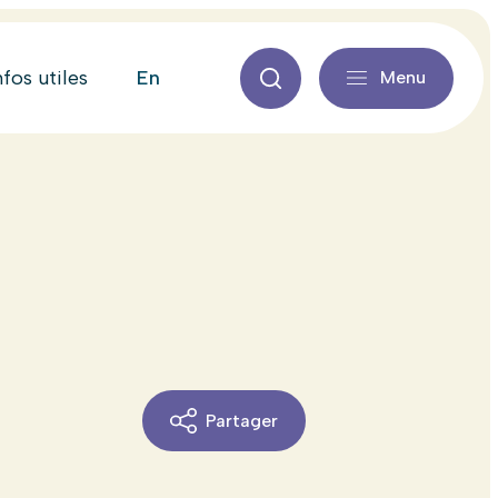
en
nfos utiles
Menu
Partager