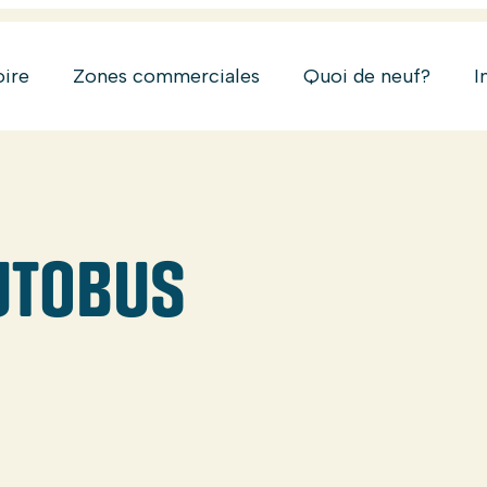
oire
Zones commerciales
Quoi de neuf?
I
UTOBUS