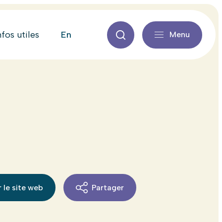
en
nfos utiles
Menu
 le site web
Partager