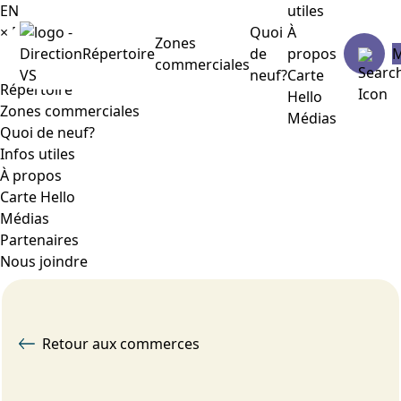
EN
utiles
×
Menu
Quoi
À
Zones
Répertoire
de
propos
commerciales
neuf?
Carte
Répertoire
Hello
Zones commerciales
Médias
Quoi de neuf?
Infos utiles
À propos
Carte Hello
Médias
Partenaires
Nous joindre
Retour aux commerces