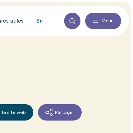
en
nfos utiles
Menu
 le site web
Partager