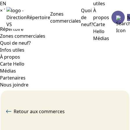
EN
utiles
×
Menu
Quoi
À
Zones
Répertoire
de
propos
commerciales
neuf?
Carte
Répertoire
Hello
Zones commerciales
Médias
Quoi de neuf?
Infos utiles
À propos
Carte Hello
Médias
Partenaires
Nous joindre
Retour aux commerces