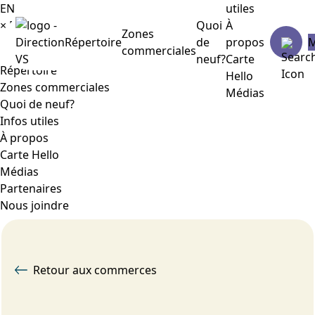
EN
utiles
×
Menu
Quoi
À
Zones
Répertoire
de
propos
commerciales
neuf?
Carte
Répertoire
Hello
Zones commerciales
Médias
Quoi de neuf?
Infos utiles
À propos
Carte Hello
Médias
Partenaires
Nous joindre
Retour aux commerces