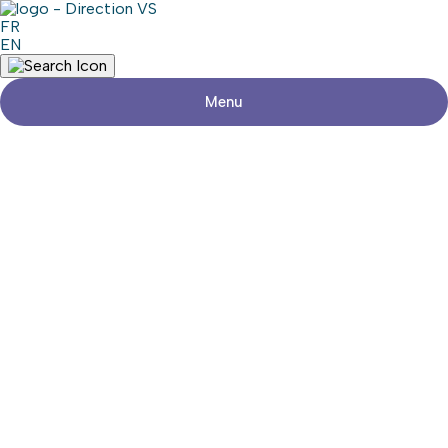
FR
EN
Menu
Retour aux commerces
ROMEO COIFFURE POUR HOMMES
Consulter le site web
Partager
Coordonnées
Adresse
344, Chemin de la Cité-des-Jeunes
Saint-Clet (Québec)
Téléphone
450-518-4000