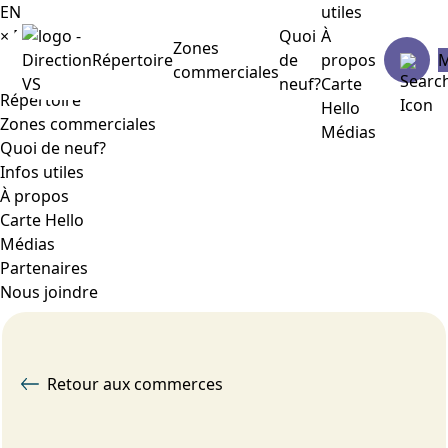
EN
utiles
×
Menu
Quoi
À
Zones
Répertoire
de
propos
commerciales
neuf?
Carte
Répertoire
Hello
Zones commerciales
Médias
Quoi de neuf?
Infos utiles
À propos
Carte Hello
Médias
Partenaires
Nous joindre
Retour aux commerces