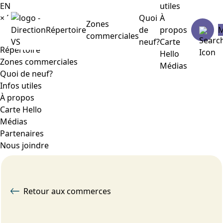
EN
utiles
×
Menu
Quoi
À
Zones
Répertoire
de
propos
commerciales
neuf?
Carte
Répertoire
Hello
Zones commerciales
Médias
Quoi de neuf?
Infos utiles
À propos
Carte Hello
Médias
Partenaires
Nous joindre
Retour aux commerces