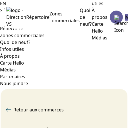
EN
utiles
×
Menu
Quoi
À
Zones
Répertoire
de
propos
commerciales
neuf?
Carte
Répertoire
Hello
Zones commerciales
Médias
Quoi de neuf?
Infos utiles
À propos
Carte Hello
Médias
Partenaires
Nous joindre
Retour aux commerces