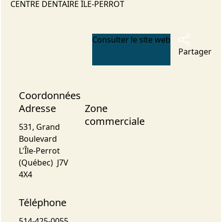
CENTRE DENTAIRE ÎLE-PERROT
Consulter le site web
Partager
Coordonnées
Adresse
Zone
commerciale
531, Grand
Boulevard
L'Île-Perrot
(Québec) J7V
4X4
Téléphone
514-425-0055