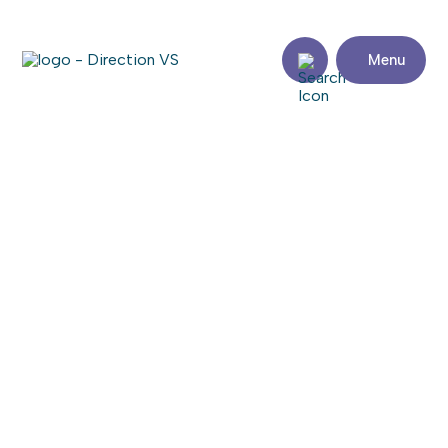
Menu
Retour aux commerces
LE POKÉ STATION
Consulter le site web
Partager
Coordonnées
Adresse
Zone