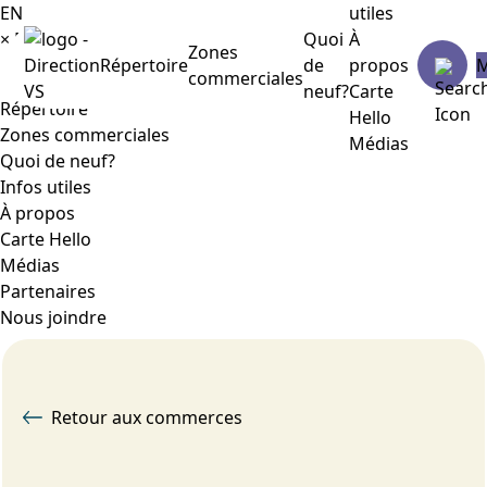
EN
utiles
×
Menu
Quoi
À
Zones
Répertoire
de
propos
commerciales
neuf?
Carte
Répertoire
Hello
Zones commerciales
Médias
Quoi de neuf?
Infos utiles
À propos
Carte Hello
Médias
Partenaires
Nous joindre
Retour aux commerces