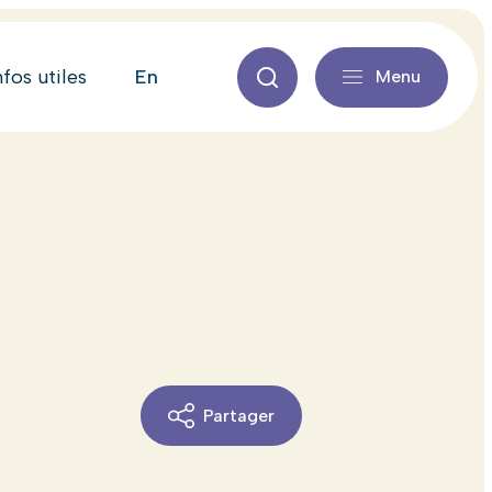
en
nfos utiles
Menu
Partager