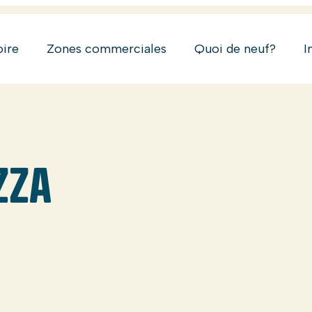
oire
Zones commerciales
Quoi de neuf?
I
ZZA