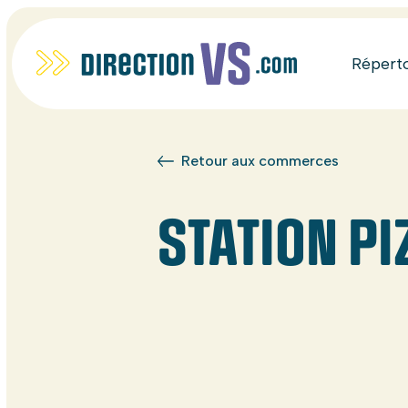
Répert
Retour aux commerces
STATION PI