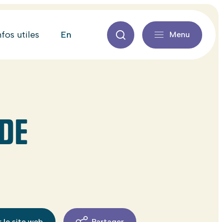
en
nfos utiles
Menu
 DE
 le site web
Partager