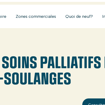
oire
Zones commerciales
Quoi de neuf?
I
SOINS PALLIATIFS
-SOULANGES
Consulter