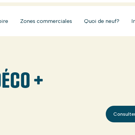
oire
Zones commerciales
Quoi de neuf?
I
DÉCO +
Consulter