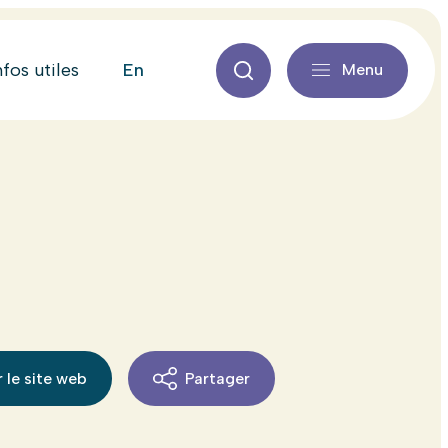
en
nfos utiles
Menu
 le site web
Partager