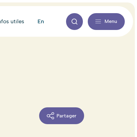
en
nfos utiles
Menu
Partager