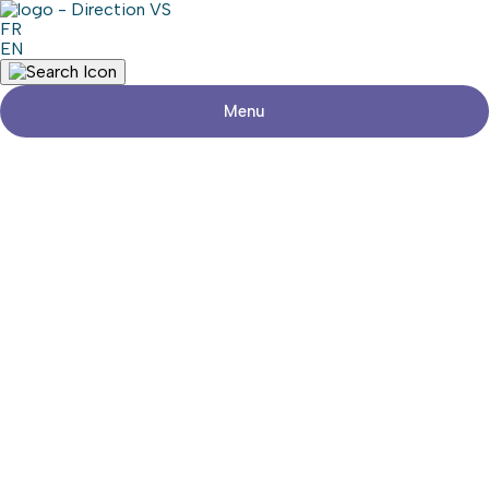
FR
EN
Menu
Retour aux commerces
MIX-MILL FARM FEED FACTORY
Partager
Coordonnées
Adresse
1889, Chemin Sainte-Catherine
Saint-Polycarpe (Québec)
Téléphone
Médias sociaux
Zone commerciale