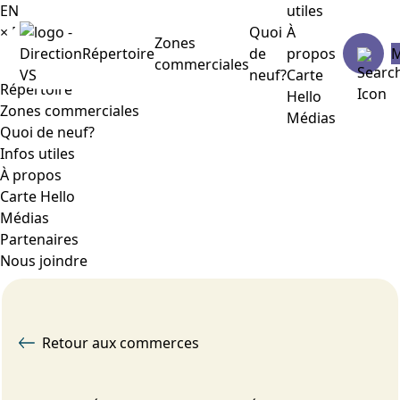
EN
utiles
×
Menu
Quoi
À
Zones
Répertoire
de
propos
commerciales
neuf?
Carte
Répertoire
Hello
Zones commerciales
Médias
Quoi de neuf?
Infos utiles
À propos
Carte Hello
Médias
Partenaires
Nous joindre
Retour aux commerces