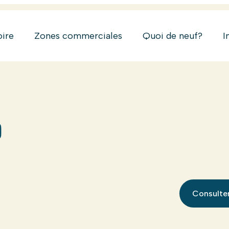
oire
Zones commerciales
Quoi de neuf?
I
P
Consulter