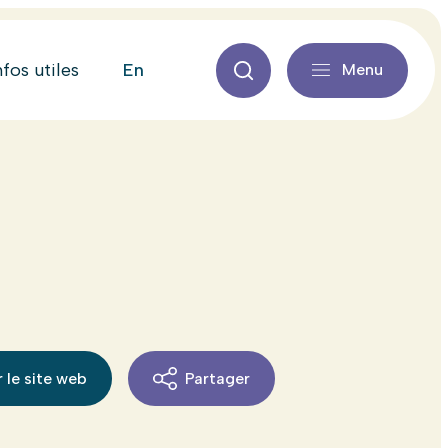
en
nfos utiles
Menu
 le site web
Partager