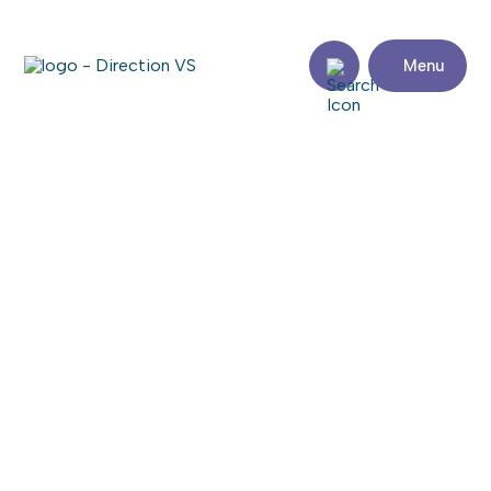
Menu
Retour aux commerces
MCDONALD’S
Consulter le site web
Partager
Coordonnées
Adresse
Zone