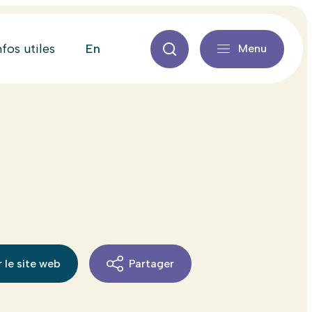
en
nfos utiles
Menu
 le site web
Partager