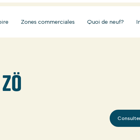
oire
Zones commerciales
Quoi de neuf?
I
 ZÖ
Consulter