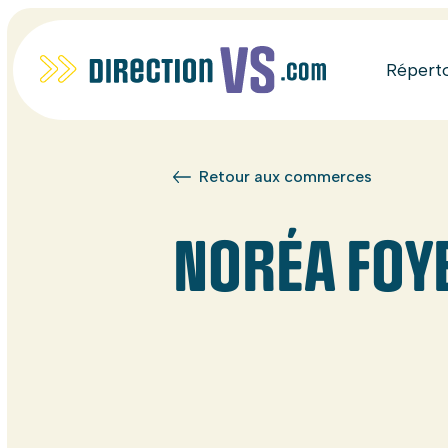
Répert
Retour aux commerces
NORÉA FOY