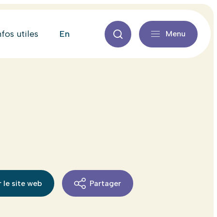
en
nfos utiles
Menu
 le site web
Partager