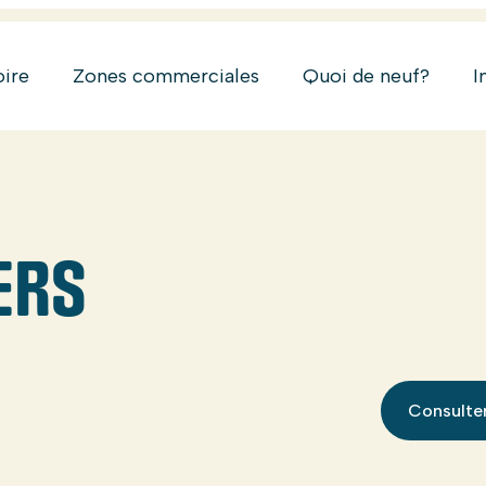
oire
Zones commerciales
Quoi de neuf?
I
ERS
Consulter