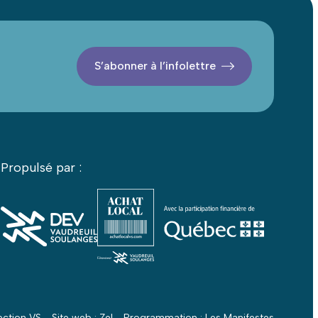
S’abonner à l’infolettre
Propulsé par :
ction VS - Site web :
Zel
- Programmation :
Les Manifestes