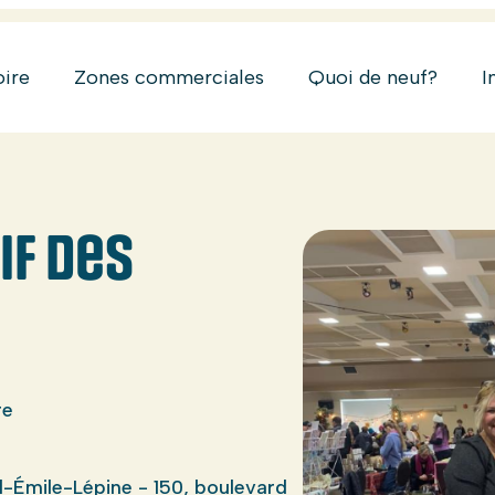
oire
Zones commerciales
Quoi de neuf?
I
if des
re
-Émile-Lépine - 150, boulevard