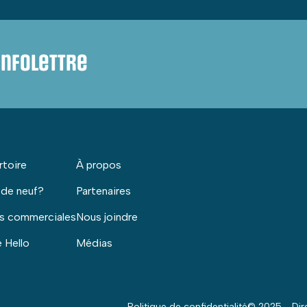
infolettre
rtoire
À propos
 de neuf?
Partenaires
s commerciales
Nous joindre
 Hello
Médias
Politique de confidentialité
© 2025 - Dire