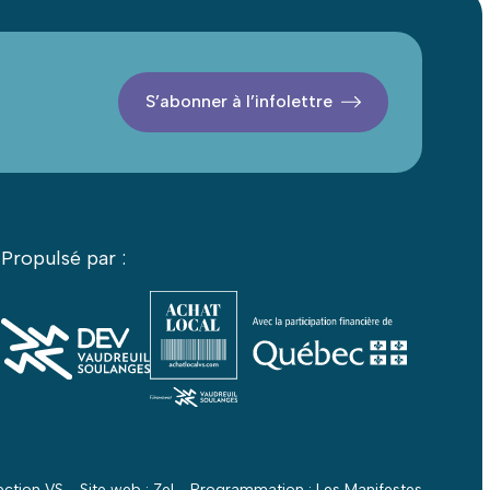
S’abonner à l’infolettre
Propulsé par :
ction VS - Site web :
Zel
- Programmation :
Les Manifestes