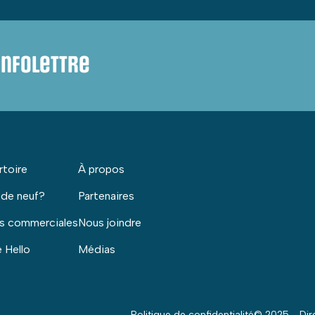
infolettre
rtoire
À propos
 de neuf?
Partenaires
s commerciales
Nous joindre
 Hello
Médias
Politique de confidentialité
© 2025 - Dire