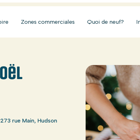
oire
Zones commerciales
Quoi de neuf?
I
oël
- 273 rue Main, Hudson