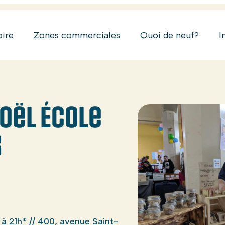
oire
Zones commerciales
Quoi de neuf?
I
oël École
r
e
 à 21h* // 400, avenue Saint-