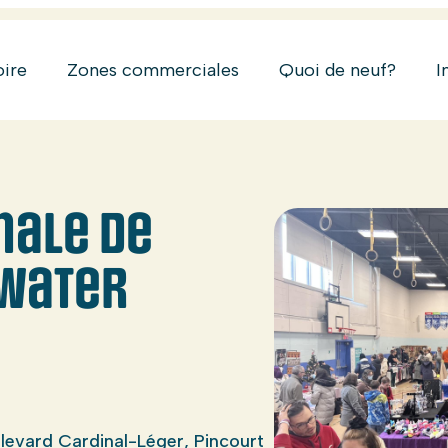
oire
Zones commerciales
Quoi de neuf?
I
nale de
ewater
levard Cardinal-Léger, Pincourt