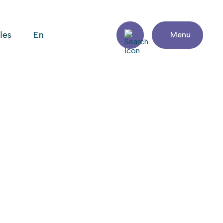
en
iles
Menu