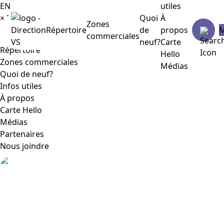
EN
utiles
×
Menu
Quoi
À
Zones
Répertoire
de
propos
commerciales
neuf?
Carte
Répertoire
Hello
Zones commerciales
Médias
Quoi de neuf?
Infos utiles
À propos
Carte Hello
Médias
Partenaires
Nous joindre