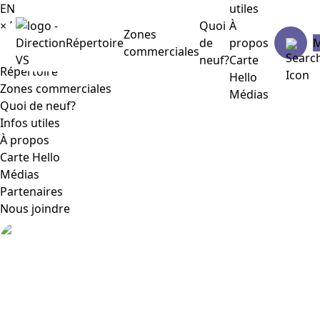
EN
utiles
×
Menu
Quoi
À
Zones
Répertoire
de
propos
commerciales
neuf?
Carte
Répertoire
Hello
Zones commerciales
Médias
Quoi de neuf?
Infos utiles
À propos
Carte Hello
Médias
Partenaires
Nous joindre