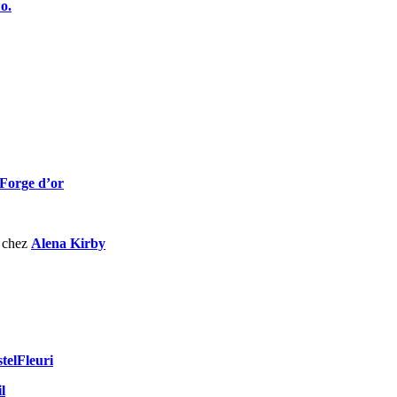
o.
 Forge d’or
e chez
Alena Kirby
telFleuri
l