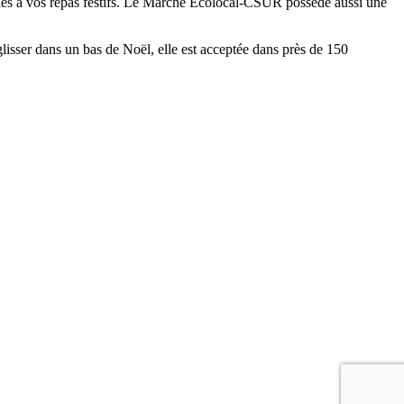
cales à vos repas festifs. Le Marché Écolocal-CSUR possède aussi une
glisser dans un bas de Noël, elle est acceptée dans près de 150