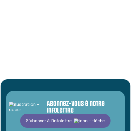
plus tard. Notez qu’il est facile et rapide de réserver
une table
via le site web.
Suivez leur page pour en savoir plus sur l’équipe et le
menu.
Abonnez-vous à notre
infolettre
S’abonner à l’infolettre