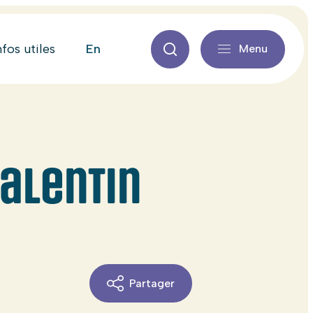
en
nfos utiles
Menu
Valentin
Partager