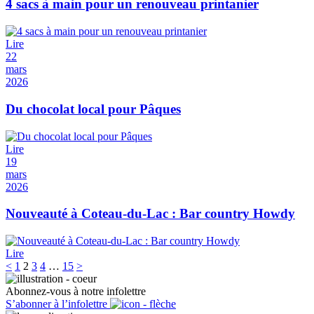
4 sacs à main pour un renouveau printanier
Lire
22
mars
2026
Du chocolat local pour Pâques
Lire
19
mars
2026
Nouveauté à Coteau-du-Lac : Bar country Howdy
Lire
<
1
2
3
4
…
15
>
Abonnez-vous à notre infolettre
S’abonner à l’infolettre