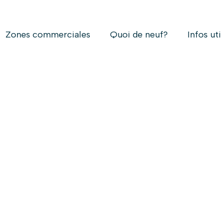
Zones commerciales
Quoi de neuf?
Infos ut
ocolat chaud au