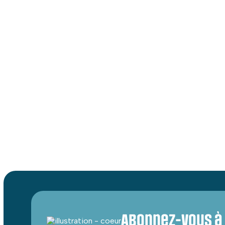
nordique, raquette, vélo de n
À la fin de votre journée, di
conviviale. L’équipe est fiè
la Tanzanie sans fructose, g
Abonnez-vous à 