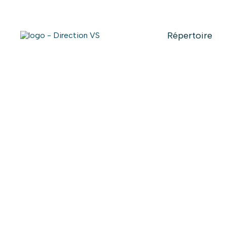
Répertoire
Retour aux articles
Un bon ch
l’hiver
22 janvier 2024