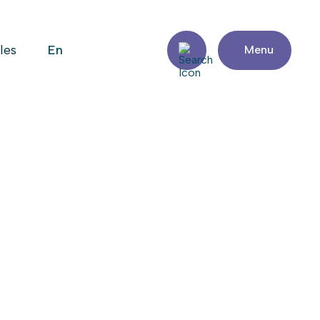
en
iles
Menu
 cœur de