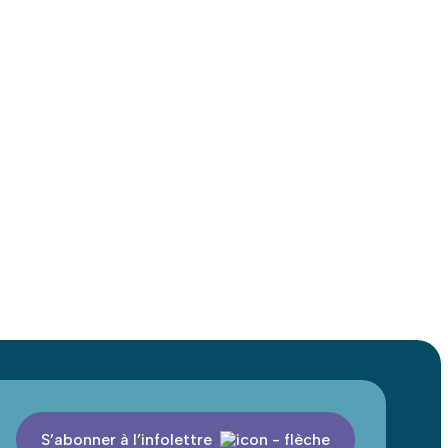
ns une ambiance des plus
ologique d’origine éthique de
 avec du sucre de canne bio.
S’abonner à l’infolettre