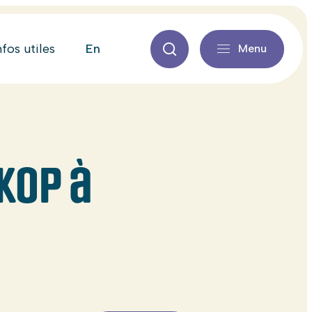
en
nfos utiles
Menu
KOP à